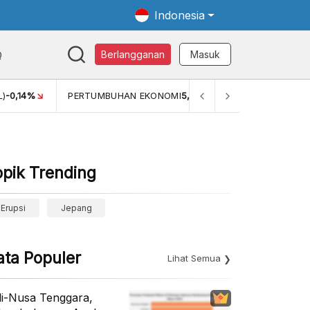
Indonesia
Q
Berlangganan
Masuk
TUMBUHAN EKONOMI
5,11%
PERTUMBUHAN EKONOMI (YOY) (Q1
opik Trending
Erupsi
Jepang
ata Populer
Lihat Semua
li-Nusa Tenggara,