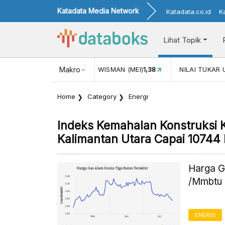
Katadata Media Network
Katadata.co.id
K
Lihat Topik
NJUNGAN WISMAN (MEI)
Makro
1,38
NILAI TUKAR USD/IDR
17.911
Home
Category
Energi
Indeks Kemahalan Konstruksi
Kalimantan Utara Capai 10744
Harga G
/Mmbtu 
ENERGI