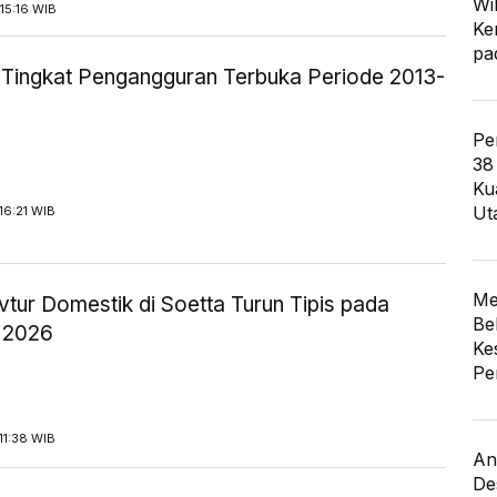
Wi
15:16 WIB
Ke
pa
ik Tingkat Pengangguran Terbuka Periode 2013-
Pe
38
Ku
Ut
16:21 WIB
Me
tur Domestik di Soetta Turun Tipis pada
Be
 2026
Ke
Pe
11:38 WIB
An
De