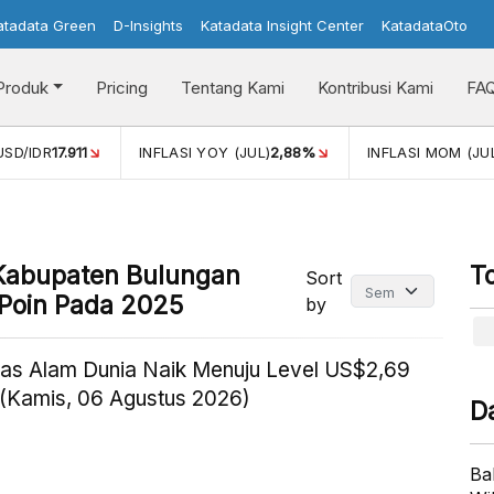
atadata Green
D-Insights
Katadata Insight Center
KatadataOto
Produk
Pricing
Tentang Kami
Kontribusi Kami
FA
INFLASI YOY (JUL)
2,88%
INFLASI MOM (JUL)
-0,14%
PER
 Kabupaten Bulungan
T
Sort
 Poin Pada 2025
by
as Alam Dunia Naik Menuju Level US$2,69
(Kamis, 06 Agustus 2026)
D
Ba