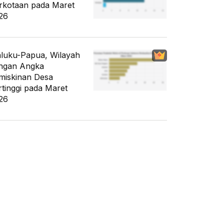
rkotaan pada Maret
26
luku-Papua, Wilayah
ngan Angka
miskinan Desa
rtinggi pada Maret
26