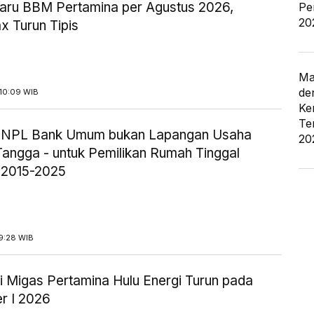
aru BBM Pertamina per Agustus 2026,
Pe
20
x Turun Tipis
Ma
de
10:09 WIB
Ke
Te
ik NPL Bank Umum bukan Lapangan Usaha
20
angga - untuk Pemilikan Rumah Tinggal
 2015-2025
9:28 WIB
i Migas Pertamina Hulu Energi Turun pada
r I 2026