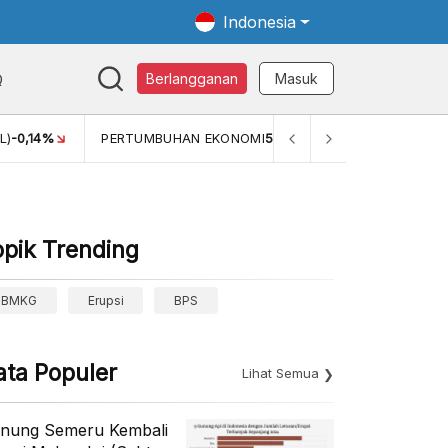
Indonesia
Q
Berlangganan
Masuk
L)
-0,14%
PERTUMBUHAN EKONOMI
5,11%
PERTUMBUHAN 
opik Trending
BMKG
Erupsi
BPS
ata Populer
Lihat Semua
nung Semeru Kembali