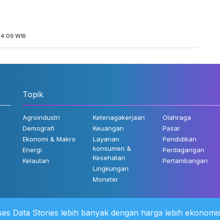
14:09 WIB
Topik
Agroindustri
Ketenagakerjaan
Olahraga
Demografi
Keuangan
Pasar
Ekonomi & Makro
Layanan
Pendidikan
konsumen &
Energi
Perdagangan
Kesehatan
Kelautan
Pertambangan
Lingkungan
Moneter
es Data Stories lebih banyak dengan harga lebih ekonomis
 Kami
©2022 Katadata. Hak cipta dili