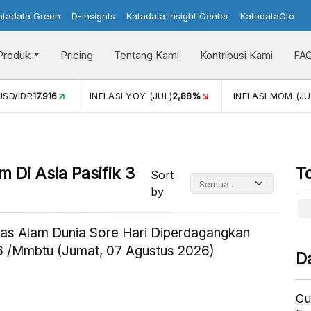
atadata Green
D-Insights
Katadata Insight Center
KatadataOto
Produk
Pricing
Tentang Kami
Kontribusi Kami
FA
USD/IDR
17.916
INFLASI YOY (JUL)
2,88%
INFLASI MOM (JU
m Di Asia Pasifik 3
T
Sort
by
as Alam Dunia Sore Hari Diperdagangkan
 /Mmbtu (Jumat, 07 Agustus 2026)
D
Gu