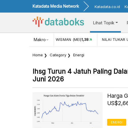
Katadata Media Network
Katadata.co.id
K
Lihat Topik
JUL)
116,16
KUNJUNGAN WISMAN (MEI)
Makro
1,38
NILAI TUKAR 
Home
Category
Energi
Ihsg Turun 4 Jatuh Paling Dala
Juni 2026
Harga G
US$2,66
ENERGI