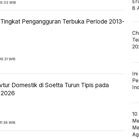
Er
15:02 WIB
8 
ik Tingkat Pengangguran Terbuka Periode 2013-
Ch
Te
20
16:21 WIB
In
Pe
tur Domestik di Soetta Turun Tipis pada
In
 2026
10
Me
11:38 WIB
Me
Ag