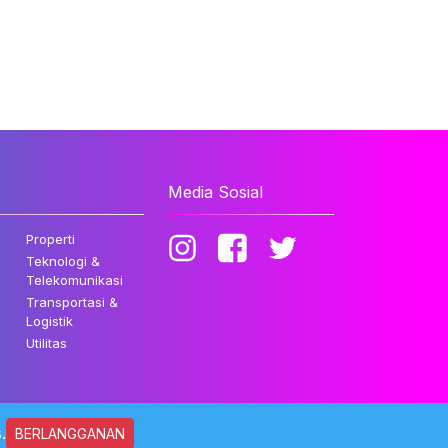
Media Sosial
Properti
Teknologi &
Telekomunikasi
Transportasi &
Logistik
Utilitas
.
BERLANGGANAN
ndungi Undang-undang.
Kebijakan Privasi
Disclaimer