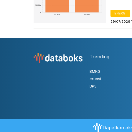
ENERGI
29/07/2026 
Trending
BMKG
erupsi
BPS
Dapatkan aks
Tentang Databoks
Aturan Pengguna
FAQ
Hubungi