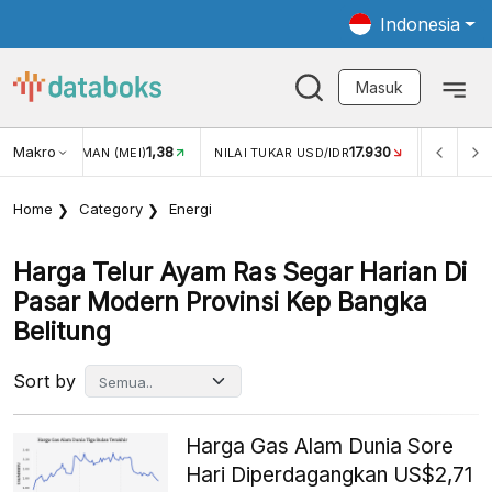
Indonesia
Masuk
Makro
1,38
17.930
JUNGAN WISMAN (MEI)
NILAI TUKAR USD/IDR
INFLASI 
Home
Category
Energi
Harga Telur Ayam Ras Segar Harian Di
Pasar Modern Provinsi Kep Bangka
Belitung
Sort by
Harga Gas Alam Dunia Sore
Hari Diperdagangkan US$2,71