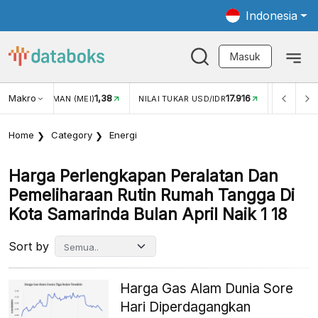
Indonesia
Masuk
1,38
Makro
17.916
2,88%
)
NILAI TUKAR USD/IDR
INFLASI YOY (JUL)
Home
Category
Energi
Harga Perlengkapan Peralatan Dan
Pemeliharaan Rutin Rumah Tangga Di
Kota Samarinda Bulan April Naik 1 18
Sort by
Harga Gas Alam Dunia Sore
Hari Diperdagangkan