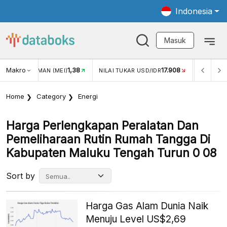
Indonesia
Masuk
Makro
1,38
17.908
JUNGAN WISMAN (MEI)
NILAI TUKAR USD/IDR
INFLASI 
Home
Category
Energi
Harga Perlengkapan Peralatan Dan
Pemeliharaan Rutin Rumah Tangga Di
Kabupaten Maluku Tengah Turun 0 08
Sort by
Harga Gas Alam Dunia Naik
Menuju Level US$2,69