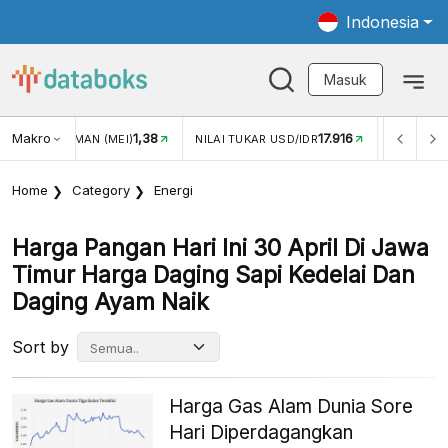
Indonesia
Masuk
Makro
1,38
17.916
N WISMAN (MEI)
NILAI TUKAR USD/IDR
INFLASI YOY (J
Home
Category
Energi
Harga Pangan Hari Ini 30 April Di Jawa
Timur Harga Daging Sapi Kedelai Dan
Daging Ayam Naik
Sort by
Harga Gas Alam Dunia Sore
Hari Diperdagangkan