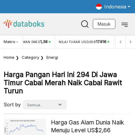
Indonesia
Masuk
Makro
1,38
17.916
N WISMAN (MEI)
NILAI TUKAR USD/IDR
INFLASI YOY (J
Home
Category
Energi
Harga Pangan Hari Ini 294 Di Jawa
Timur Cabai Merah Naik Cabai Rawit
Turun
Sort by
Harga Gas Alam Dunia Naik
Menuju Level US$2,66