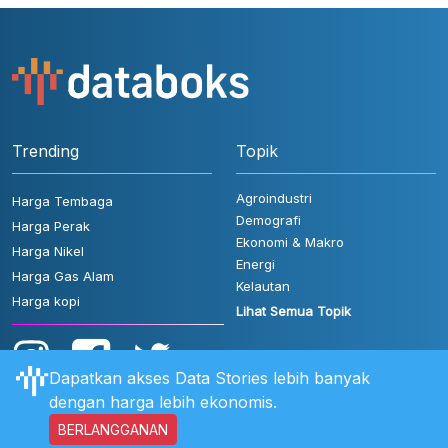
Trending
Topik
Agroindustri
Harga Tembaga
Demografi
Harga Perak
Ekonomi & Makro
Harga Nikel
Energi
Harga Gas Alam
Kelautan
Harga kopi
Lihat Semua Topik
Dapatkan akses Data Stories lebih banyak
dengan harga lebih ekonomis.
BERLANGGANAN
Aturan Pengguna
FAQ
Hubungi Kami
Kebijakan Privasi
Disclaimer