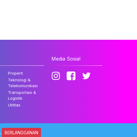
Media Sosial
Properti
Teknologi &
Telekomunikasi
Transportasi &
Logistik
Utilitas
.
BERLANGGANAN
ndungi Undang-undang.
Kebijakan Privasi
Disclaimer