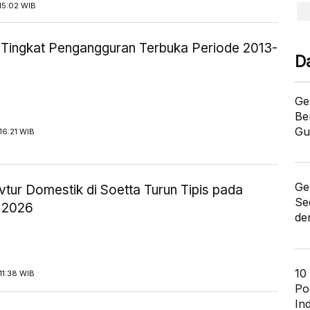
15:02 WIB
ik Tingkat Pengangguran Terbuka Periode 2013-
D
Ge
Be
Gu
16:21 WIB
Ge
tur Domestik di Soetta Turun Tipis pada
Se
 2026
de
10
11:38 WIB
Po
In