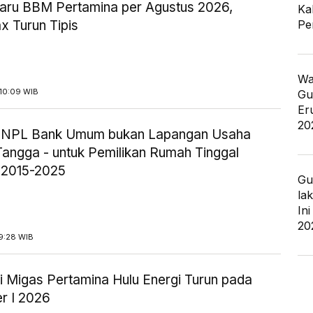
aru BBM Pertamina per Agustus 2026,
Ka
Pe
x Turun Tipis
Wa
10:09 WIB
Gu
Er
20
ik NPL Bank Umum bukan Lapangan Usaha
angga - untuk Pemilikan Rumah Tinggal
 2015-2025
Gu
la
In
20
9:28 WIB
i Migas Pertamina Hulu Energi Turun pada
r I 2026