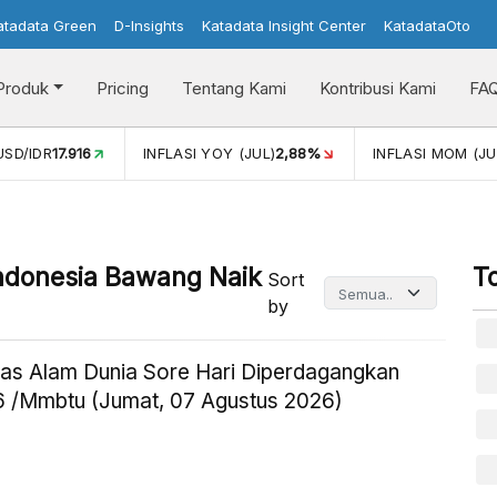
atadata Green
D-Insights
Katadata Insight Center
KatadataOto
Produk
Pricing
Tentang Kami
Kontribusi Kami
FA
UL)
2,88%
INFLASI MOM (JUL)
-0,14%
PERTUMBUHAN EKO
Indonesia Bawang Naik
T
Sort
by
as Alam Dunia Sore Hari Diperdagangkan
 /Mmbtu (Jumat, 07 Agustus 2026)