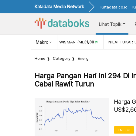
Katadata Media Network
Katadata.co.id
K
Lihat Topik
N (MEI)
1,38
Makro
NILAI TUKAR USD/IDR
17.916
INFLASI YOY (J
Home
Category
Energi
Harga Pangan Hari Ini 294 Di 
Cabai Rawit Turun
Harga G
US$2,66
ENERGI