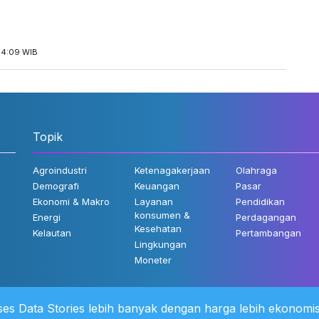
14:09 WIB
Topik
Agroindustri
Ketenagakerjaan
Olahraga
Demografi
Keuangan
Pasar
Ekonomi & Makro
Layanan
Pendidikan
konsumen &
Energi
Perdagangan
Kesehatan
Kelautan
Pertambangan
Lingkungan
Moneter
es Data Stories lebih banyak dengan harga lebih ekonomis
 Kami
©2022 Katadata. Hak cipta dili