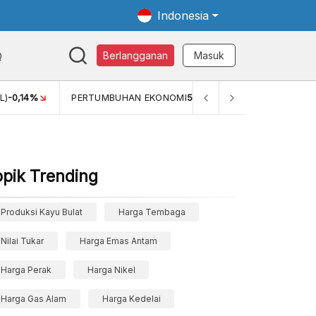
Indonesia
Q
Berlangganan
Masuk
NOMI
5,11%
PERTUMBUHAN EKONOMI (YOY) (Q1)
5,61%
P
opik Trending
Produksi Kayu Bulat
Harga Tembaga
Nilai Tukar
Harga Emas Antam
Harga Perak
Harga Nikel
Harga Gas Alam
Harga Kedelai