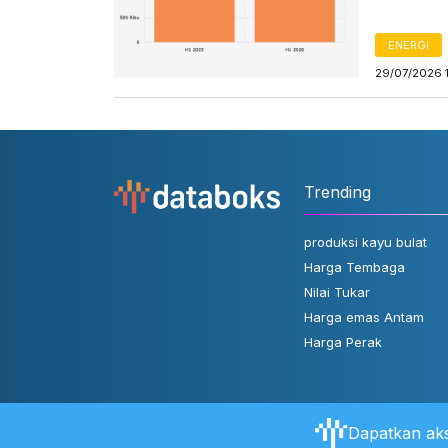
ENERGI
29/07/2026 
Trending
produksi kayu bulat
Harga Tembaga
Nilai Tukar
Harga emas Antam
Harga Perak
Dapatkan aks
Tentang Databoks
Aturan Pengguna
FAQ
Hubungi