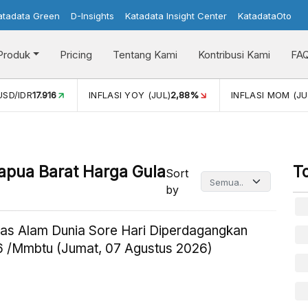
atadata Green
D-Insights
Katadata Insight Center
KatadataOto
Produk
Pricing
Tentang Kami
Kontribusi Kami
FA
17.916
INFLASI YOY (JUL)
2,88%
INFLASI MOM (JUL)
-0,14
Papua Barat Harga Gula
T
Sort
by
as Alam Dunia Sore Hari Diperdagangkan
 /Mmbtu (Jumat, 07 Agustus 2026)