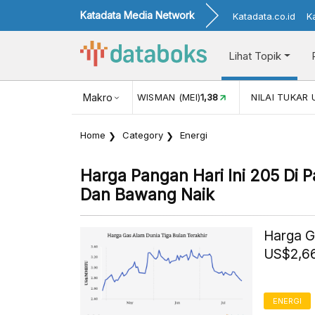
Katadata Media Network
Katadata.co.id
K
Lihat Topik
16
KUNJUNGAN WISMAN (MEI)
Makro
1,38
NILAI TUKAR USD/IDR
Home
Category
Energi
Harga Pangan Hari Ini 205 Di 
Dan Bawang Naik
Harga G
US$2,66
ENERGI