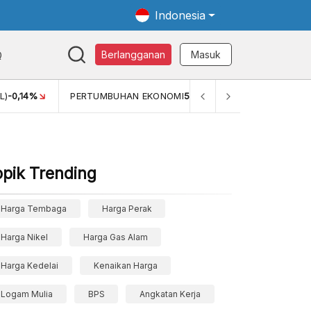
Indonesia
Q
Berlangganan
Masuk
%
PERTUMBUHAN EKONOMI
5,11%
PERTUMBUHAN EKONOMI
opik Trending
Harga Tembaga
Harga Perak
Harga Nikel
Harga Gas Alam
Harga Kedelai
Kenaikan Harga
Logam Mulia
BPS
Angkatan Kerja