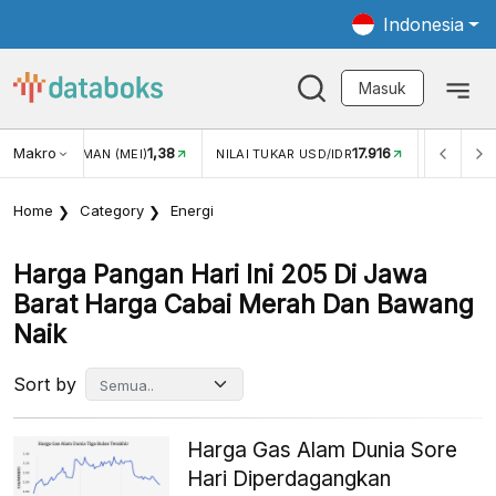
Indonesia
Masuk
Makro
1,38
17.916
N WISMAN (MEI)
NILAI TUKAR USD/IDR
INFLASI YOY (J
Home
Category
Energi
Harga Pangan Hari Ini 205 Di Jawa
Barat Harga Cabai Merah Dan Bawang
Naik
Sort by
Harga Gas Alam Dunia Sore
Hari Diperdagangkan