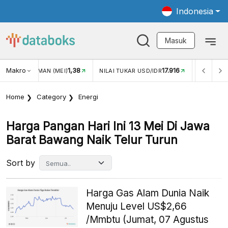
Indonesia
Masuk
Makro
17.916
2,88%
-
KAR USD/IDR
INFLASI YOY (JUL)
INFLASI MOM (JUL)
Home
Category
Energi
Harga Pangan Hari Ini 13 Mei Di Jawa
Barat Bawang Naik Telur Turun
Sort by
Harga Gas Alam Dunia Naik
Menuju Level US$2,66
/Mmbtu (Jumat, 07 Agustus