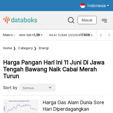
Indonesia
Masuk
Makro
17.908
2,88%
-
KAR USD/IDR
INFLASI YOY (JUL)
INFLASI MOM (JUL)
Home
Category
Energi
Harga Pangan Hari Ini 11 Juni Di Jawa
Tengah Bawang Naik Cabai Merah
Turun
Sort by
Harga Gas Alam Dunia Sore
Hari Diperdagangkan