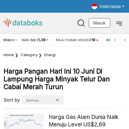
Indonesia
Masuk
Makro
1,38
18
JUNGAN WISMAN (MEI)
NILAI TUKAR USD/IDR
INFLASI YOY 
Home
Category
Energi
Harga Pangan Hari Ini 10 Juni Di
Lampung Harga Minyak Telur Dan
Cabai Merah Turun
Sort by
Harga Gas Alam Dunia Naik
Menuju Level US$2,69