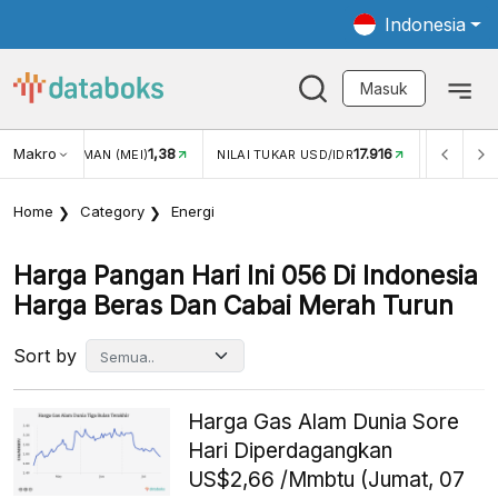
Indonesia
Masuk
Makro
17.916
2,88%
NILAI TUKAR USD/IDR
INFLASI YOY (JUL)
INFLASI 
Home
Category
Energi
Harga Pangan Hari Ini 056 Di Indonesia
Harga Beras Dan Cabai Merah Turun
Sort by
Harga Gas Alam Dunia Sore
Hari Diperdagangkan
US$2,66 /Mmbtu (Jumat, 07