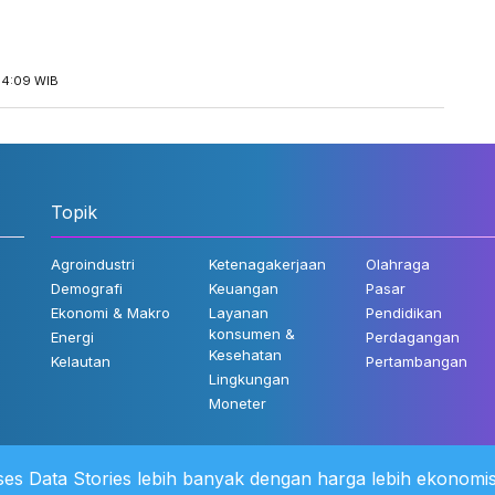
14:09 WIB
Topik
Agroindustri
Ketenagakerjaan
Olahraga
Demografi
Keuangan
Pasar
Ekonomi & Makro
Layanan
Pendidikan
konsumen &
Energi
Perdagangan
Kesehatan
Kelautan
Pertambangan
Lingkungan
Moneter
es Data Stories lebih banyak dengan harga lebih ekonomis
 Kami
©2022 Katadata. Hak cipta dili