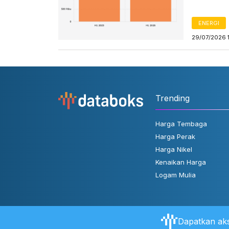
ENERGI
29/07/2026 
Trending
Harga Tembaga
Harga Perak
Harga Nikel
Kenaikan Harga
Logam Mulia
Dapatkan aks
Tentang Databoks
Aturan Pengguna
FAQ
Hubungi