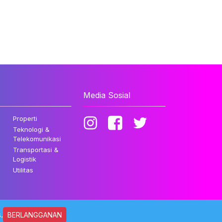
Media Sosial
Properti
Teknologi &
Telekomunikasi
Transportasi &
Logistik
Utilitas
.
BERLANGGANAN
ndungi Undang-undang.
Kebijakan Privasi
Disclaimer