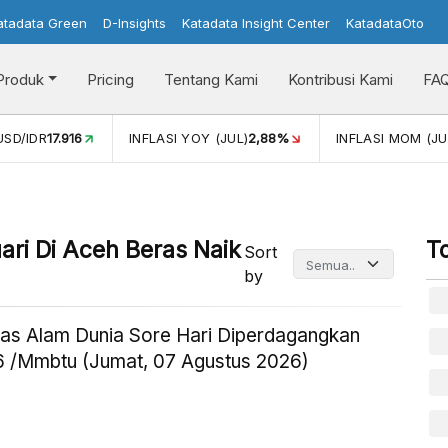
atadata Green
D-Insights
Katadata Insight Center
KatadataOto
Produk
Pricing
Tentang Kami
Kontribusi Kami
FA
USD/IDR
17.916
INFLASI YOY (JUL)
2,88%
INFLASI MOM (JU
ari Di Aceh Beras Naik
T
Sort
by
as Alam Dunia Sore Hari Diperdagangkan
 /Mmbtu (Jumat, 07 Agustus 2026)