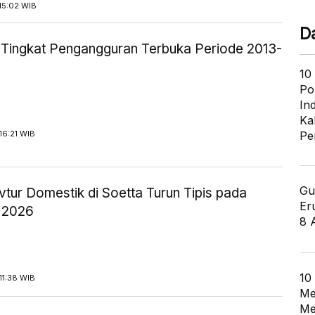
15:02 WIB
D
ik Tingkat Pengangguran Terbuka Periode 2013-
10
Po
In
Ka
16:21 WIB
Pe
Gu
tur Domestik di Soetta Turun Tipis pada
Er
 2026
8 
10
11:38 WIB
Me
Me