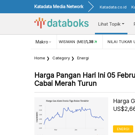
Katadata Media Network
Katadata.co.id
K
Lihat Topik
JUL)
116,16
KUNJUNGAN WISMAN (MEI)
Makro
1,38
NILAI TUKAR 
Home
Category
Energi
Harga Pangan Hari Ini 05 Febru
Cabai Merah Turun
Harga G
US$2,66
ENERGI