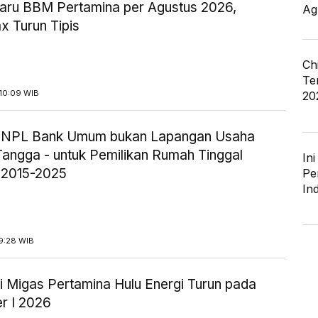
aru BBM Pertamina per Agustus 2026,
Ag
x Turun Tipis
Ch
Te
10:09 WIB
20
ik NPL Bank Umum bukan Lapangan Usaha
angga - untuk Pemilikan Rumah Tinggal
In
 2015-2025
Pe
In
9:28 WIB
i Migas Pertamina Hulu Energi Turun pada
r I 2026