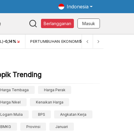
Indonesia
Q
Berlangganan
Masuk
L)
-0,14%
PERTUMBUHAN EKONOMI
5,11%
PERTUMBUHAN 
opik Trending
Harga Tembaga
Harga Perak
Harga Nikel
Kenaikan Harga
Logam Mulia
BPS
Angkatan Kerja
BMKG
Provinsi
Januari