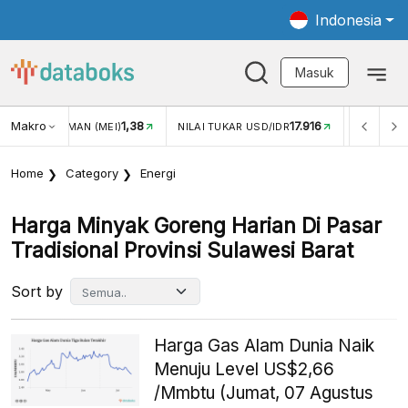
Indonesia
Masuk
Makro
1,38
17.916
JUNGAN WISMAN (MEI)
NILAI TUKAR USD/IDR
INFLASI Y
Home
Category
Energi
Harga Minyak Goreng Harian Di Pasar
Tradisional Provinsi Sulawesi Barat
Sort by
Harga Gas Alam Dunia Naik
Menuju Level US$2,66
/Mmbtu (Jumat, 07 Agustus