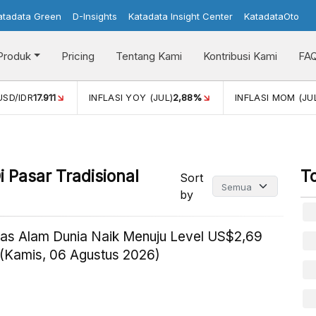
atadata Green
D-Insights
Katadata Insight Center
KatadataOto
Produk
Pricing
Tentang Kami
Kontribusi Kami
FA
2,88%
INFLASI MOM (JUL)
-0,14%
PERTUMBUHAN EKONO
 Pasar Tradisional
T
Sort
by
as Alam Dunia Naik Menuju Level US$2,69
(Kamis, 06 Agustus 2026)