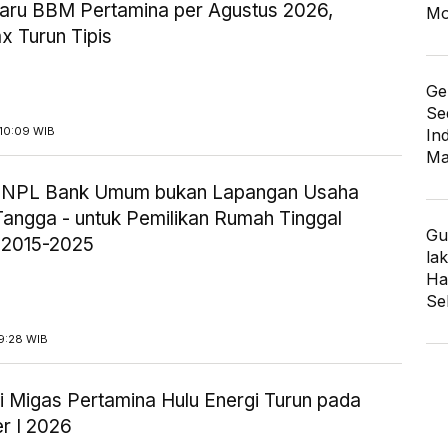
aru BBM Pertamina per Agustus 2026,
Mo
x Turun Tipis
Ge
Se
10:09 WIB
In
Ma
ik NPL Bank Umum bukan Lapangan Usaha
angga - untuk Pemilikan Rumah Tinggal
Gu
 2015-2025
lak
Har
Se
9:28 WIB
i Migas Pertamina Hulu Energi Turun pada
r I 2026