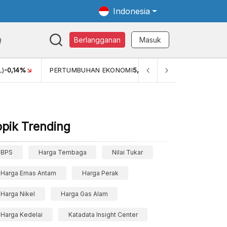
Indonesia
Q
Berlangganan
Masuk
MI
5,11%
PERTUMBUHAN EKONOMI (YOY) (Q1)
5,61%
PDB 
opik Trending
BPS
Harga Tembaga
Nilai Tukar
Harga Emas Antam
Harga Perak
Harga Nikel
Harga Gas Alam
Harga Kedelai
Katadata Insight Center