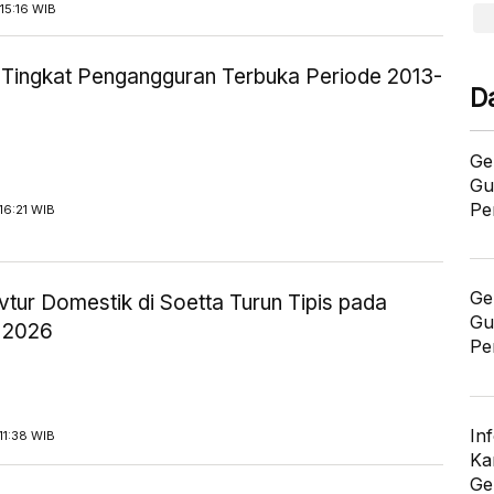
15:16 WIB
ik Tingkat Pengangguran Terbuka Periode 2013-
D
Ge
Gu
Pe
16:21 WIB
Ge
tur Domestik di Soetta Turun Tipis pada
Gu
 2026
Pe
In
11:38 WIB
Ka
Ge