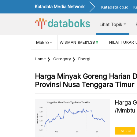
Katadata Media Network
Katadata.co.id
K
Lihat Topik
(MEI)
1,38
NILAI TUKAR USD/IDR
Makro
17.911
INFLASI YOY (JUL)
Home
Category
Energi
Harga Minyak Goreng Harian Di
Provinsi Nusa Tenggara Timur
Harga G
/Mmbtu 
ENERGI