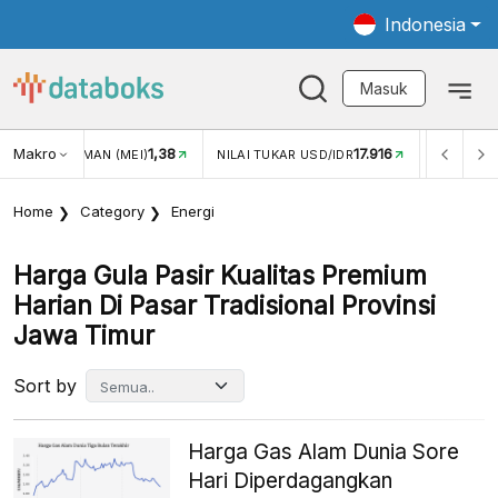
Indonesia
Masuk
Makro
1,38
17.916
JUNGAN WISMAN (MEI)
NILAI TUKAR USD/IDR
INFLASI Y
Home
Category
Energi
Harga Gula Pasir Kualitas Premium
Harian Di Pasar Tradisional Provinsi
Jawa Timur
Sort by
Harga Gas Alam Dunia Sore
Hari Diperdagangkan