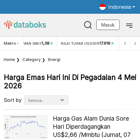
Indonesia
Masuk
Makro
1,38
17.916
JUNGAN WISMAN (MEI)
NILAI TUKAR USD/IDR
INFLASI Y
Home
Category
Energi
Harga Emas Hari Ini Di Pegadaian 4 Mei
2026
Sort by
Harga Gas Alam Dunia Sore
Hari Diperdagangkan
US$2,66 /Mmbtu (Jumat, 07