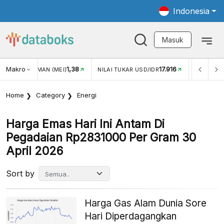
Indonesia
Masuk
Makro
1,38
17.916
JUNGAN WISMAN (MEI)
NILAI TUKAR USD/IDR
INFLASI Y
Home
Category
Energi
Harga Emas Hari Ini Antam Di
Pegadaian Rp2831000 Per Gram 30
April 2026
Sort by
Harga Gas Alam Dunia Sore
Hari Diperdagangkan