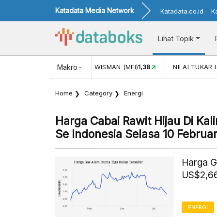
Katadata Media Network
Katadata.co.id
K
Lihat Topik
JUL)
116,16
KUNJUNGAN WISMAN (MEI)
Makro
1,38
NILAI TUKAR 
Home
Category
Energi
Harga Cabai Rawit Hijau Di Ka
Se Indonesia Selasa 10 Februa
Harga G
US$2,66
ENERGI