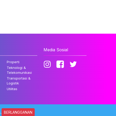
Media Sosial
Properti
Teknologi &
Telekomunikasi
Transportasi &
Logistik
Utilitas
.
BERLANGGANAN
ndungi Undang-undang.
Kebijakan Privasi
Disclaimer