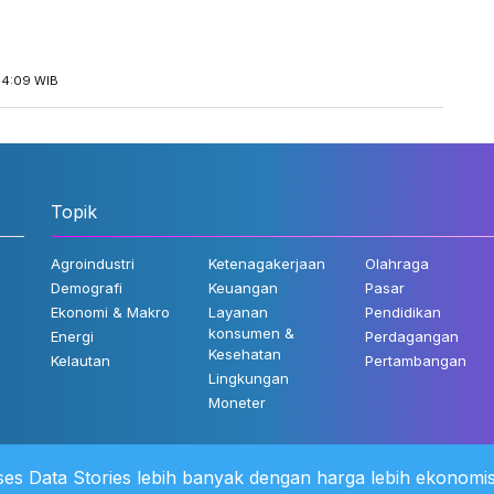
14:09 WIB
Topik
Agroindustri
Ketenagakerjaan
Olahraga
Demografi
Keuangan
Pasar
Ekonomi & Makro
Layanan
Pendidikan
konsumen &
Energi
Perdagangan
Kesehatan
Kelautan
Pertambangan
Lingkungan
Moneter
es Data Stories lebih banyak dengan harga lebih ekonomis
 Kami
©2022 Katadata. Hak cipta dili