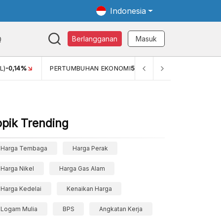
Indonesia
Q
Berlangganan
Masuk
L)
-0,14%
PERTUMBUHAN EKONOMI
5,11%
PERTUMBUHAN 
opik Trending
Harga Tembaga
Harga Perak
Harga Nikel
Harga Gas Alam
Harga Kedelai
Kenaikan Harga
Logam Mulia
BPS
Angkatan Kerja