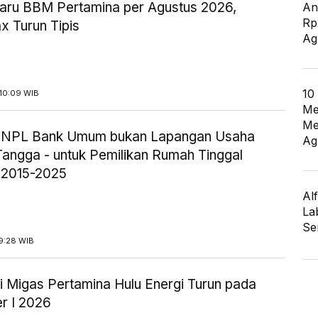
aru BBM Pertamina per Agustus 2026,
An
Rp
x Turun Tipis
Ag
10
10:09 WIB
Me
Me
ik NPL Bank Umum bukan Lapangan Usaha
Ag
angga - untuk Pemilikan Rumah Tinggal
 2015-2025
Al
La
Se
9:28 WIB
i Migas Pertamina Hulu Energi Turun pada
r I 2026