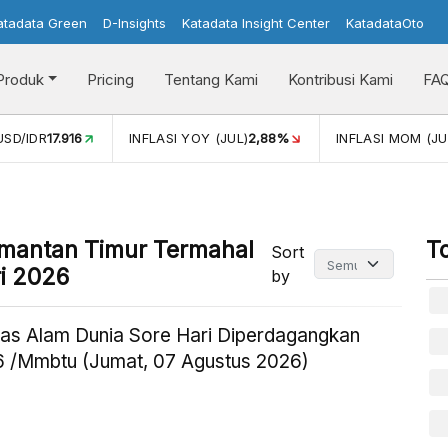
atadata Green
D-Insights
Katadata Insight Center
KatadataOto
Produk
Pricing
Tentang Kami
Kontribusi Kami
FA
USD/IDR
17.916
INFLASI YOY (JUL)
2,88%
INFLASI MOM (JU
limantan Timur Termahal
T
Sort
ri 2026
by
as Alam Dunia Sore Hari Diperdagangkan
 /Mmbtu (Jumat, 07 Agustus 2026)