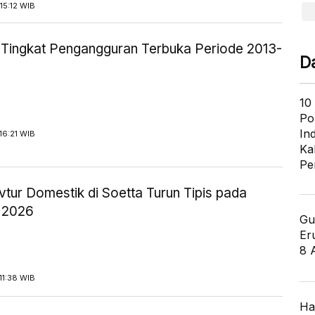
15:12 WIB
ik Tingkat Pengangguran Terbuka Periode 2013-
D
10
Po
In
16:21 WIB
Ka
Pe
tur Domestik di Soetta Turun Tipis pada
 2026
Gu
Er
8 
11:38 WIB
Ha