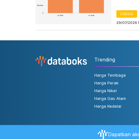
ENERGI
29/07/2026 
Trending
Harga Tembaga
Harga Perak
Harga Nikel
Harga Gas Alam
Harga Kedelai
Dapatkan aks
Tentang Databoks
Aturan Pengguna
FAQ
Hubungi