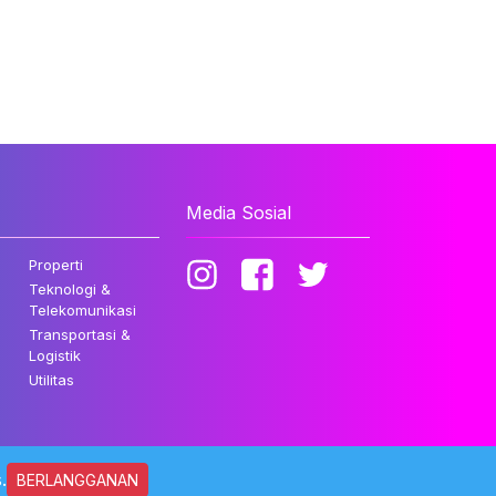
Media Sosial
Properti
Teknologi &
Telekomunikasi
Transportasi &
Logistik
Utilitas
.
BERLANGGANAN
ndungi Undang-undang.
Kebijakan Privasi
Disclaimer