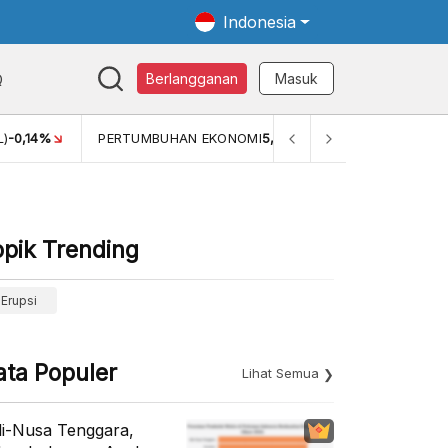
Indonesia
Q
Berlangganan
Masuk
L)
-0,14%
PERTUMBUHAN EKONOMI
5,11%
PERTUMBUHAN E
opik Trending
Erupsi
ata Populer
Lihat Semua
li-Nusa Tenggara,