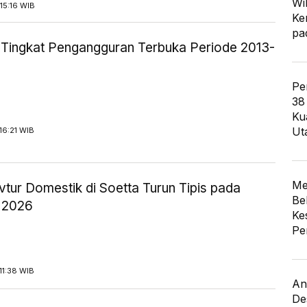
Wi
15:16 WIB
Ke
pa
ik Tingkat Pengangguran Terbuka Periode 2013-
Pe
38
Ku
Ut
16:21 WIB
Me
tur Domestik di Soetta Turun Tipis pada
Be
 2026
Ke
Pe
11:38 WIB
An
De