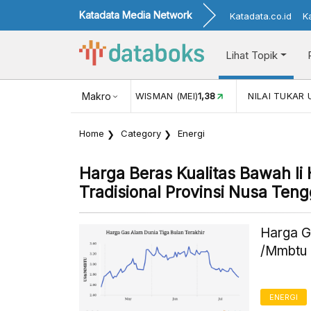
Katadata Media Network
Katadata.co.id
K
Lihat Topik
JUL)
116,16
KUNJUNGAN WISMAN (MEI)
Makro
1,38
NILAI TUKAR 
Home
Category
Energi
Harga Beras Kualitas Bawah Ii 
Tradisional Provinsi Nusa Teng
Harga G
/Mmbtu 
ENERGI