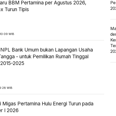
aru BBM Pertamina per Agustus 2026,
Pe
20
x Turun Tipis
Ma
de
10:09 WIB
Ke
Te
ik NPL Bank Umum bukan Lapangan Usaha
20
angga - untuk Pemilikan Rumah Tinggal
 2015-2025
9:28 WIB
i Migas Pertamina Hulu Energi Turun pada
r I 2026