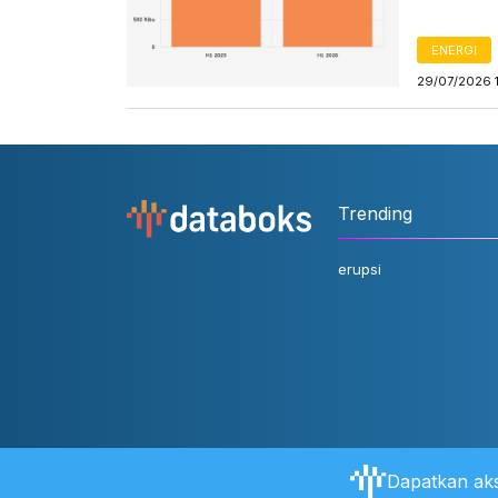
ENERGI
29/07/2026 
Trending
erupsi
Dapatkan aks
Tentang Databoks
Aturan Pengguna
FAQ
Hubungi