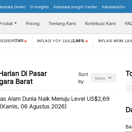
atadata Green
D-Insights
Katadata Insight Center
KatadataOto
Produk
Pricing
Tentang Kami
Kontribusi Kami
FA
USD/IDR
17.911
INFLASI YOY (JUL)
2,88%
INFLASI MOM (JU
Harian Di Pasar
T
Sort
gara Barat
by
as Alam Dunia Naik Menuju Level US$2,69
(Kamis, 06 Agustus 2026)
D
Ba