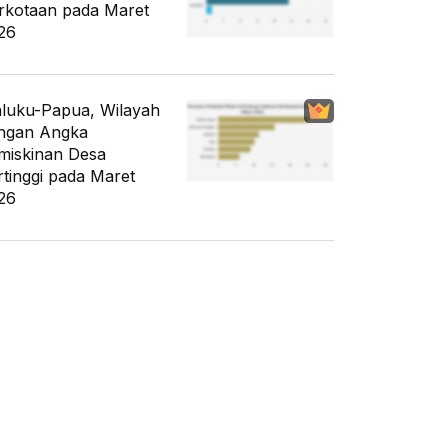
rkotaan pada Maret
26
luku-Papua, Wilayah
ngan Angka
miskinan Desa
rtinggi pada Maret
26