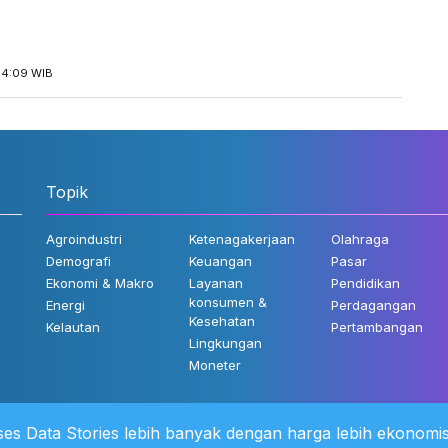
14:09 WIB
Topik
Agroindustri
Ketenagakerjaan
Olahraga
Demografi
Keuangan
Pasar
Ekonomi & Makro
Layanan
Pendidikan
konsumen &
Energi
Perdagangan
Kesehatan
Kelautan
Pertambangan
Lingkungan
Moneter
es Data Stories lebih banyak dengan harga lebih ekonomis
 Kami
©2022 Katadata. Hak cipta dili