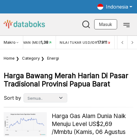
Indonesia
Masuk
Makro
17.911
2,88%
-0
KAR USD/IDR
INFLASI YOY (JUL)
INFLASI MOM (JUL)
Home
Category
Energi
Harga Bawang Merah Harian Di Pasar
Tradisional Provinsi Papua Barat
Sort by
Harga Gas Alam Dunia Naik
Menuju Level US$2,69
/Mmbtu (Kamis, 06 Agustus