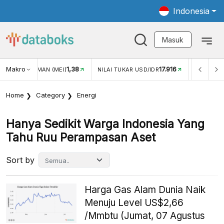
Indonesia
Masuk
Makro
1,38
17.916
2,8
MAN (MEI)
NILAI TUKAR USD/IDR
INFLASI YOY (JUL)
Home
Category
Energi
Hanya Sedikit Warga Indonesia Yang
Tahu Ruu Perampasan Aset
Sort by
Harga Gas Alam Dunia Naik
Menuju Level US$2,66
/Mmbtu (Jumat, 07 Agustus