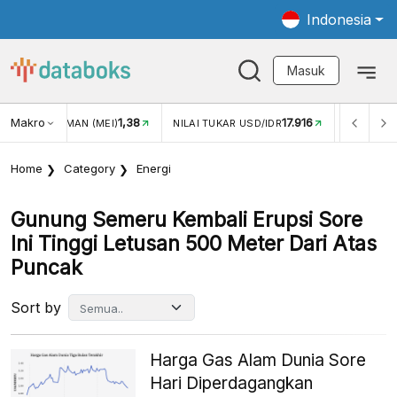
Indonesia
Masuk
Makro
17.916
2,88%
ILAI TUKAR USD/IDR
INFLASI YOY (JUL)
INFLASI MOM
Home
Category
Energi
Gunung Semeru Kembali Erupsi Sore
Ini Tinggi Letusan 500 Meter Dari Atas
Puncak
Sort by
Harga Gas Alam Dunia Sore
Hari Diperdagangkan