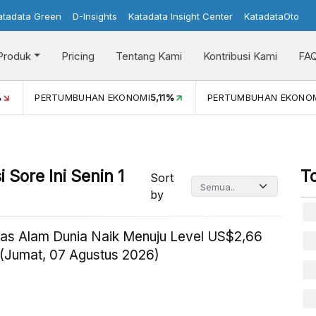
atadata Green
D-Insights
Katadata Insight Center
KatadataOto
Produk
Pricing
Tentang Kami
Kontribusi Kami
FA
PERTUMBUHAN EKONOMI (YOY) (Q1)
5,61%
PDB ADHK (Q
Sore Ini Senin 1
T
Sort
by
as Alam Dunia Naik Menuju Level US$2,66
(Jumat, 07 Agustus 2026)