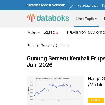
Katadata Media Network
Katadata.co.id
K
Lihat Topik
INFLASI MOM (JUL)
Makro
-0,14%
PERTUMBUHAN EKONOMI
5,11%
Home
Category
Energi
Gunung Semeru Kembali Erupsi 
Juni 2026
Harga G
/Mmbtu 
ENERGI