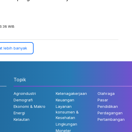
16:38 WIB
t lebih banyak
Topik
Agroindustri
Ketenagakerjaan
Olahraga
Demografi
Keuangan
Pasar
Ekonomi & Makro
Layanan
Pendidikan
konsumen &
Energi
Perdagangan
Kesehatan
Kelautan
Pertambangan
Lingkungan
Moneter