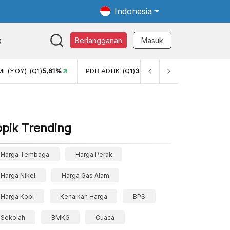
Indonesia
Q
Berlangganan
Masuk
1)
3.447,70
GINI RASIO (SEM2)
0,38
PERSENTASE KEMISKINA
opik Trending
Harga Tembaga
Harga Perak
Harga Nikel
Harga Gas Alam
Harga Kopi
Kenaikan Harga
BPS
Sekolah
BMKG
Cuaca