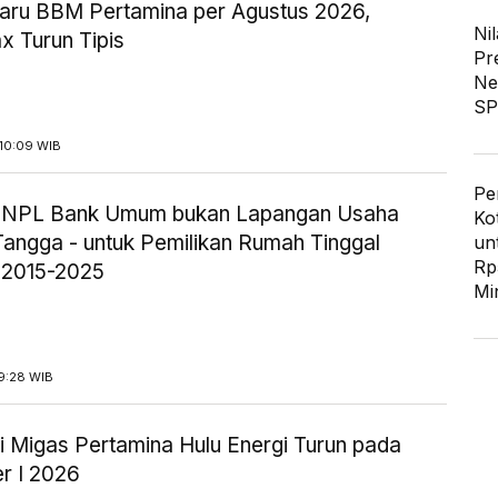
aru BBM Pertamina per Agustus 2026,
Nil
x Turun Tipis
Pr
Ne
SP
10:09 WIB
Pe
ik NPL Bank Umum bukan Lapangan Usaha
Ko
angga - untuk Pemilikan Rumah Tinggal
un
Rp
 2015-2025
Mi
9:28 WIB
i Migas Pertamina Hulu Energi Turun pada
r I 2026