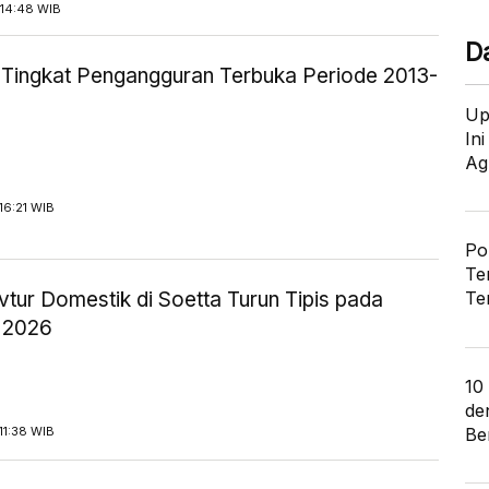
14:48 WIB
D
ik Tingkat Pengangguran Terbuka Periode 2013-
Up
In
Ag
16:21 WIB
Po
Te
tur Domestik di Soetta Turun Tipis pada
Te
 2026
10
de
Ber
11:38 WIB