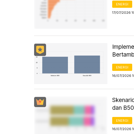
ENERGI
17/07/2026 1
Impleme
Bertam
ENERGI
16/07/2026 
Skenari
dan B50
ENERGI
16/07/2026 