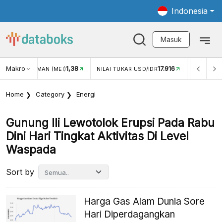
Indonesia
Masuk
Makro
1,38
17.916
JUNGAN WISMAN (MEI)
NILAI TUKAR USD/IDR
INFLASI Y
Home
Category
Energi
Gunung Ili Lewotolok Erupsi Pada Rabu
Dini Hari Tingkat Aktivitas Di Level
Waspada
Sort by
Harga Gas Alam Dunia Sore
Hari Diperdagangkan