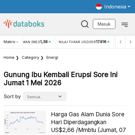
Indonesia
Masuk
Makro
1,38
17.916
2,8
MAN (MEI)
NILAI TUKAR USD/IDR
INFLASI YOY (JUL)
Home
Category
Energi
Gunung Ibu Kembali Erupsi Sore Ini
Jumat 1 Mei 2026
Sort by
Harga Gas Alam Dunia Sore
Hari Diperdagangkan
US$2,66 /Mmbtu (Jumat, 07