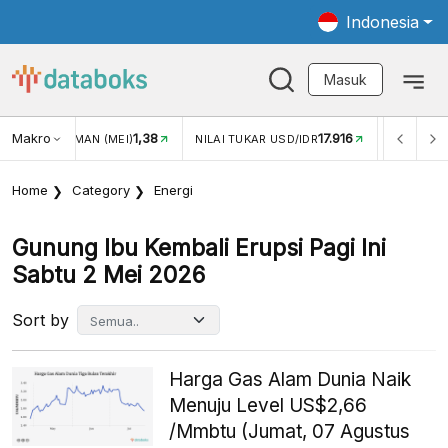
Indonesia
Masuk
Makro
1,38
17.916
JUNGAN WISMAN (MEI)
NILAI TUKAR USD/IDR
INFLASI Y
Home
Category
Energi
Gunung Ibu Kembali Erupsi Pagi Ini
Sabtu 2 Mei 2026
Sort by
Harga Gas Alam Dunia Naik
Menuju Level US$2,66
/Mmbtu (Jumat, 07 Agustus