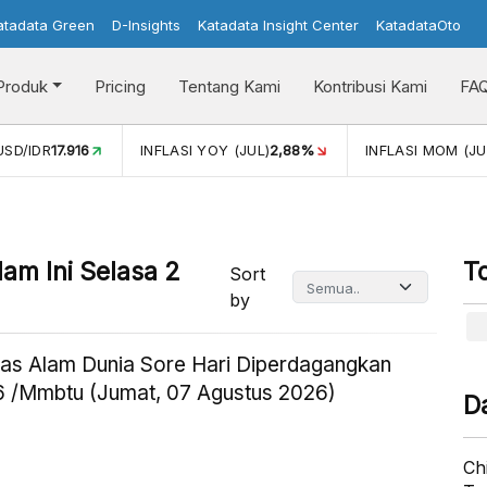
atadata Green
D-Insights
Katadata Insight Center
KatadataOto
Produk
Pricing
Tentang Kami
Kontribusi Kami
FA
)
2,88%
INFLASI MOM (JUL)
-0,14%
PERTUMBUHAN EKON
am Ini Selasa 2
T
Sort
by
as Alam Dunia Sore Hari Diperdagangkan
 /Mmbtu (Jumat, 07 Agustus 2026)
D
Ch