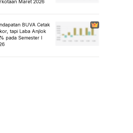
rkotaan Maret 2026
ndapatan BUVA Cetak
kor, tapi Laba Anjlok
% pada Semester I
26