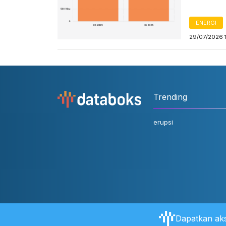
ENERGI
29/07/2026 
Trending
erupsi
Dapatkan aks
Tentang Databoks
Aturan Pengguna
FAQ
Hubungi