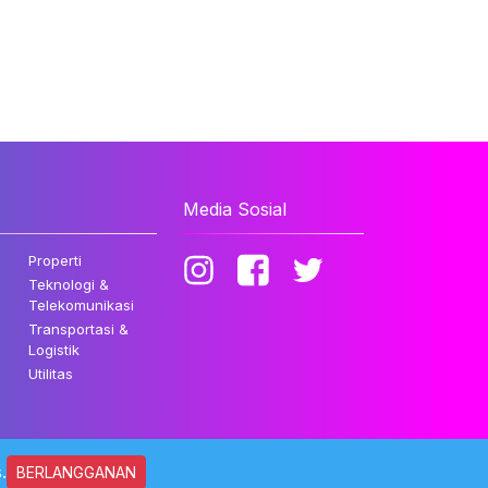
Media Sosial
Properti
Teknologi &
Telekomunikasi
Transportasi &
Logistik
Utilitas
.
BERLANGGANAN
ndungi Undang-undang.
Kebijakan Privasi
Disclaimer