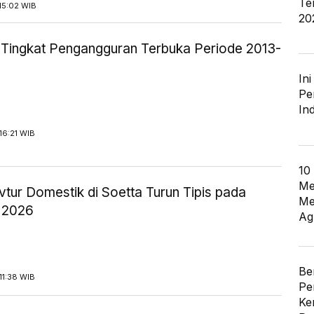
Te
15:02 WIB
20
ik Tingkat Pengangguran Terbuka Periode 2013-
In
Pe
In
16:21 WIB
10
Me
tur Domestik di Soetta Turun Tipis pada
Me
 2026
Ag
Be
11:38 WIB
Pe
Ke