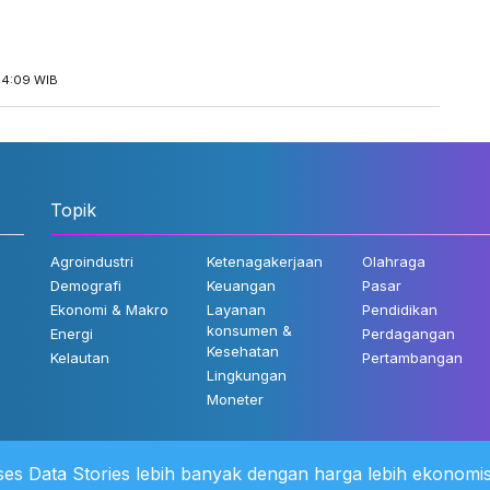
14:09 WIB
Topik
Agroindustri
Ketenagakerjaan
Olahraga
Demografi
Keuangan
Pasar
Ekonomi & Makro
Layanan
Pendidikan
konsumen &
Energi
Perdagangan
Kesehatan
Kelautan
Pertambangan
Lingkungan
Moneter
es Data Stories lebih banyak dengan harga lebih ekonomis
 Kami
©2022 Katadata. Hak cipta dili