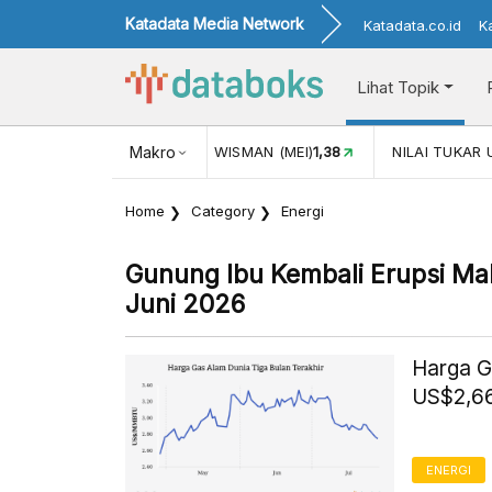
Katadata Media Network
Katadata.co.id
K
Lihat Topik
 (MEI)
1,38
NILAI TUKAR USD/IDR
Makro
17.916
INFLASI YOY (JUL
Home
Category
Energi
Gunung Ibu Kembali Erupsi Mal
Juni 2026
Harga G
US$2,66
ENERGI