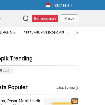
Indonesia
Q
Berlangganan
Masuk
OMI
5,11%
PERTUMBUHAN EKONOMI (YOY) (Q1)
5,61%
PDB
opik Trending
Erupsi
ata Populer
Lihat Semua
ina, Pasar Mobil Listrik