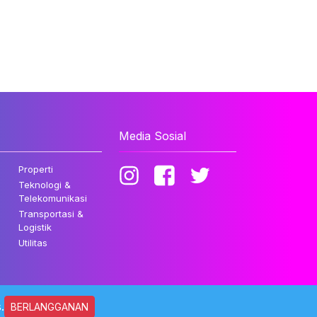
Media Sosial
Properti
Teknologi &
Telekomunikasi
Transportasi &
Logistik
Utilitas
.
BERLANGGANAN
ndungi Undang-undang.
Kebijakan Privasi
Disclaimer