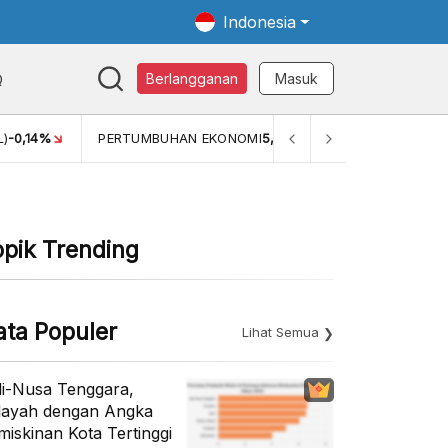
Indonesia
Q
Berlangganan
Masuk
PERTUMBUHAN EKONOMI
5,11%
PERTUMBUHAN EKONOMI (Y
opik Trending
ata Populer
Lihat Semua
li-Nusa Tenggara,
layah dengan Angka
miskinan Kota Tertinggi