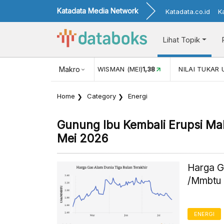
Katadata Media Network
Katadata.co.id
K
Lihat Topik
KUNJUNGAN WISMAN (MEI)
Makro
1,38
NILAI TUKAR USD/IDR
17.91
Home
Category
Energi
Gunung Ibu Kembali Erupsi Mal
Mei 2026
Harga G
/Mmbtu 
ENERGI