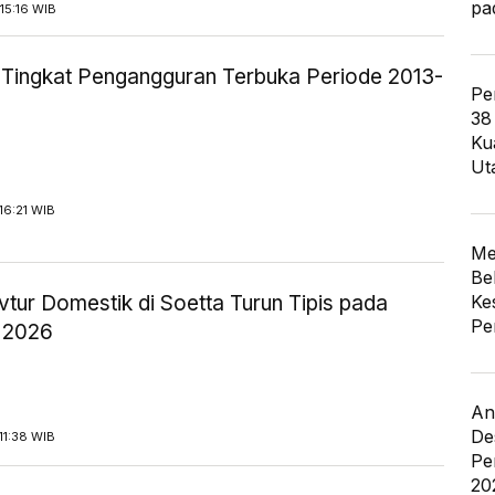
pa
15:16 WIB
ik Tingkat Pengangguran Terbuka Periode 2013-
Pe
38
Ku
Ut
16:21 WIB
Me
Be
tur Domestik di Soetta Turun Tipis pada
Ke
Pe
 2026
An
De
11:38 WIB
Pe
20