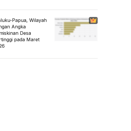
luku-Papua, Wilayah
ngan Angka
miskinan Desa
rtinggi pada Maret
26