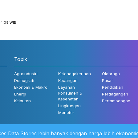
14:09 WIB
Topik
Agroindustri
Ketenagakerjaan
Olahraga
Demografi
Keuangan
Pasar
Ekonomi & Makro
Layanan
Pendidikan
konsumen &
Energi
Perdagangan
Kesehatan
Kelautan
Pertambangan
Lingkungan
Moneter
es Data Stories lebih banyak dengan harga lebih ekonomis
 Kami
©2022 Katadata. Hak cipta dili