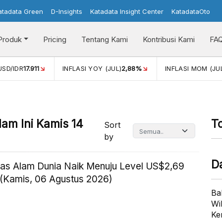
atadata Green
D-Insights
Katadata Insight Center
KatadataOto
Produk
Pricing
Tentang Kami
Kontribusi Kami
FA
1
INFLASI YOY (JUL)
2,88%
INFLASI MOM (JUL)
-0,14%
am Ini Kamis 14
T
Sort
by
D
as Alam Dunia Naik Menuju Level US$2,69
(Kamis, 06 Agustus 2026)
Ba
Wi
Ke