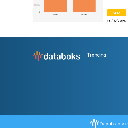
ENERGI
29/07/2026 
Trending
Dapatkan aks
Tentang Databoks
Aturan Pengguna
FAQ
Hubungi