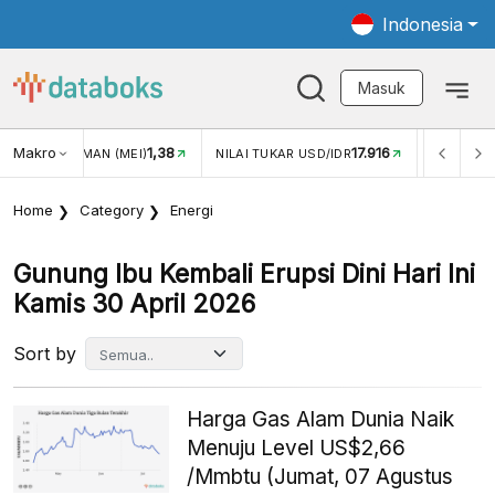
Indonesia
Masuk
Makro
1,38
17.916
2,8
MAN (MEI)
NILAI TUKAR USD/IDR
INFLASI YOY (JUL)
Home
Category
Energi
Gunung Ibu Kembali Erupsi Dini Hari Ini
Kamis 30 April 2026
Sort by
Harga Gas Alam Dunia Naik
Menuju Level US$2,66
/Mmbtu (Jumat, 07 Agustus