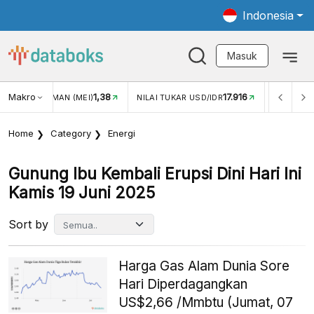
Indonesia
Masuk
Makro
1,38
17.916
2,88%
(MEI)
NILAI TUKAR USD/IDR
INFLASI YOY (JUL)
Home
Category
Energi
Gunung Ibu Kembali Erupsi Dini Hari Ini
Kamis 19 Juni 2025
Sort by
Harga Gas Alam Dunia Sore
Hari Diperdagangkan
US$2,66 /Mmbtu (Jumat, 07