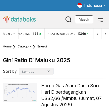
Indonesia
Masuk
Makro
1,38
17.916
JUNGAN WISMAN (MEI)
NILAI TUKAR USD/IDR
INFLASI Y
Home
Category
Energi
Gini Ratio Di Maluku 2025
Sort by
Harga Gas Alam Dunia Sore
Hari Diperdagangkan
US$2,66 /Mmbtu (Jumat, 07
Agustus 2026)