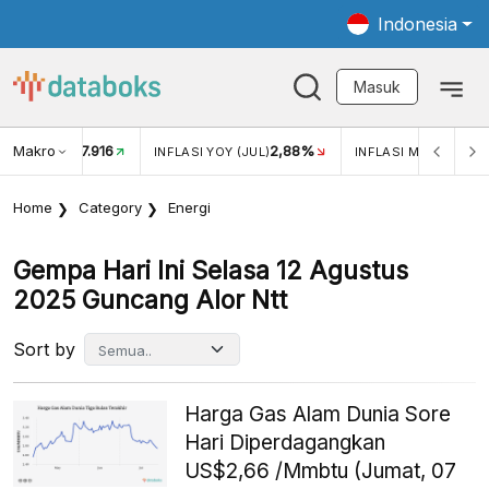
Indonesia
Masuk
Makro
17.916
2,88%
-
KAR USD/IDR
INFLASI YOY (JUL)
INFLASI MOM (JUL)
Home
Category
Energi
Gempa Hari Ini Selasa 12 Agustus
2025 Guncang Alor Ntt
Sort by
Harga Gas Alam Dunia Sore
Hari Diperdagangkan
US$2,66 /Mmbtu (Jumat, 07