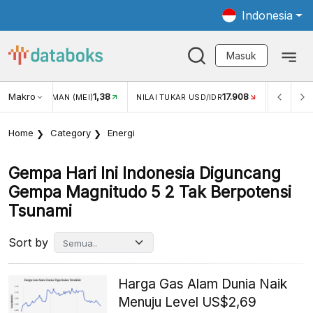
Indonesia
Masuk
Makro
17.908
2,88%
NILAI TUKAR USD/IDR
INFLASI YOY (JUL)
INFLASI
Home
Category
Energi
Gempa Hari Ini Indonesia Diguncang
Gempa Magnitudo 5 2 Tak Berpotensi
Tsunami
Sort by
Harga Gas Alam Dunia Naik
Menuju Level US$2,69