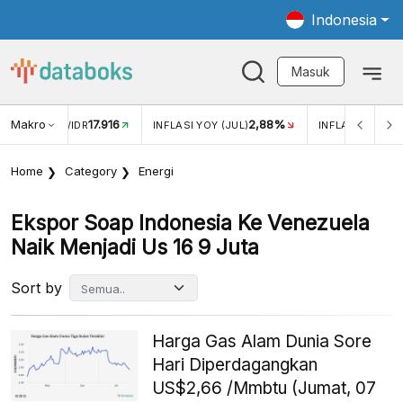
Indonesia
Masuk
Makro
17.916
2,88%
-
KAR USD/IDR
INFLASI YOY (JUL)
INFLASI MOM (JUL)
Home
Category
Energi
Ekspor Soap Indonesia Ke Venezuela
Naik Menjadi Us 16 9 Juta
Sort by
Harga Gas Alam Dunia Sore
Hari Diperdagangkan
US$2,66 /Mmbtu (Jumat, 07