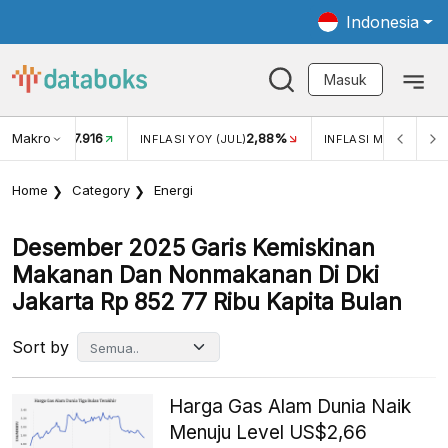
Indonesia
Masuk
Makro
17.916
2,88%
-
KAR USD/IDR
INFLASI YOY (JUL)
INFLASI MOM (JUL)
Home
Category
Energi
Desember 2025 Garis Kemiskinan
Makanan Dan Nonmakanan Di Dki
Jakarta Rp 852 77 Ribu Kapita Bulan
Sort by
Harga Gas Alam Dunia Naik
Menuju Level US$2,66