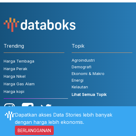
Trending
Topik
Agroindustri
Harga Tembaga
Demografi
Harga Perak
Ekonomi & Makro
Harga Nikel
Energi
Harga Gas Alam
Kelautan
Harga kopi
Lihat Semua Topik
Dapatkan akses Data Stories lebih banyak
dengan harga lebih ekonomis.
BERLANGGANAN
Aturan Pengguna
FAQ
Hubungi Kami
Kebijakan Privasi
Disclaimer