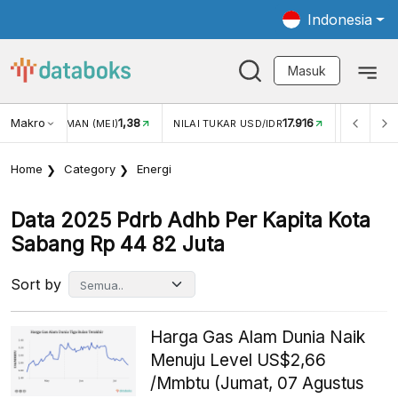
Indonesia
Masuk
Makro
1,38
17.916
JUNGAN WISMAN (MEI)
NILAI TUKAR USD/IDR
INFLASI Y
Home
Category
Energi
Data 2025 Pdrb Adhb Per Kapita Kota
Sabang Rp 44 82 Juta
Sort by
Harga Gas Alam Dunia Naik
Menuju Level US$2,66
/Mmbtu (Jumat, 07 Agustus