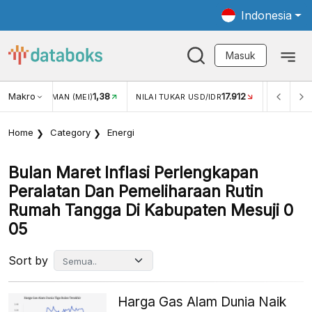
Indonesia
Masuk
Makro
1,38
17.912
JUNGAN WISMAN (MEI)
NILAI TUKAR USD/IDR
INFLASI Y
Home
Category
Energi
Bulan Maret Inflasi Perlengkapan
Peralatan Dan Pemeliharaan Rutin
Rumah Tangga Di Kabupaten Mesuji 0
05
Sort by
Harga Gas Alam Dunia Naik