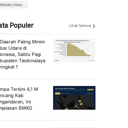
Maluku Utara
ata Populer
Lihat Semua
 Daerah Paling Minim
lusi Udara di
donesia, Sabtu Pagi
bupaten Tasikmalaya
ringkat 1
mpa Terkini 4,1 M
ncang Kab
ngandaran, Ini
njelasan BMKG