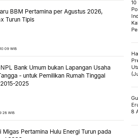
10
Po
aru BBM Pertamina per Agustus 2026,
In
x Turun Tipis
Ka
Pe
10:09 WIB
Ha
Pr
Ut
ik NPL Bank Umum bukan Lapangan Usaha
(J
angga - untuk Pemilikan Rumah Tinggal
 2015-2025
Gu
Er
8 
9:28 WIB
i Migas Pertamina Hulu Energi Turun pada