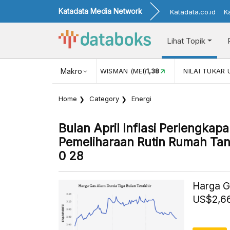
Katadata Media Network
Katadata.co.id
K
Lihat Topik
JUL)
116,16
KUNJUNGAN WISMAN (MEI)
Makro
1,38
NILAI TUKAR 
Home
Category
Energi
Bulan April Inflasi Perlengkap
Pemeliharaan Rutin Rumah Ta
0 28
Harga G
US$2,66