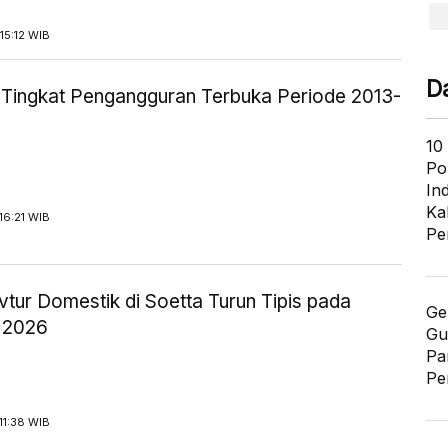
15:12 WIB
D
ik Tingkat Pengangguran Terbuka Periode 2013-
10
Po
In
Ka
16:21 WIB
Pe
tur Domestik di Soetta Turun Tipis pada
Ge
 2026
Gu
Pa
Pe
11:38 WIB