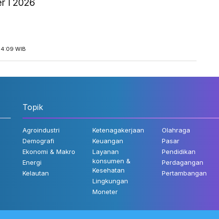
r I 2026
14:09 WIB
Topik
Agroindustri
Ketenagakerjaan
Olahraga
Demografi
Keuangan
Pasar
Ekonomi & Makro
Layanan
Pendidikan
konsumen &
Energi
Perdagangan
Kesehatan
Kelautan
Pertambangan
Lingkungan
Moneter