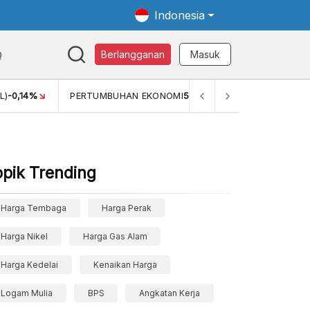
Indonesia
Q
Berlangganan
Masuk
L)
-0,14%
PERTUMBUHAN EKONOMI
5,11%
PERTUMBUHAN 
opik Trending
Harga Tembaga
Harga Perak
Harga Nikel
Harga Gas Alam
Harga Kedelai
Kenaikan Harga
Logam Mulia
BPS
Angkatan Kerja