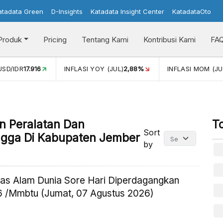
atadata Green
D-Insights
Katadata Insight Center
KatadataOto
Produk
Pricing
Tentang Kami
Kontribusi Kami
FA
USD/IDR
17.916
INFLASI YOY (JUL)
2,88%
INFLASI MOM (JU
an Peralatan Dan
T
Sort
ngga Di Kabupaten Jember
by
as Alam Dunia Sore Hari Diperdagangkan
 /Mmbtu (Jumat, 07 Agustus 2026)