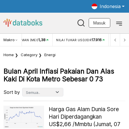
Indonesia
Masuk
8
Makro
17.916
2,88%
NILAI TUKAR USD/IDR
INFLASI YOY (JUL)
INFL
Home
Category
Energi
Bulan April Inflasi Pakaian Dan Alas
Kaki Di Kota Metro Sebesar 0 73
Sort by
Harga Gas Alam Dunia Sore
Hari Diperdagangkan
US$2,66 /Mmbtu (Jumat, 07