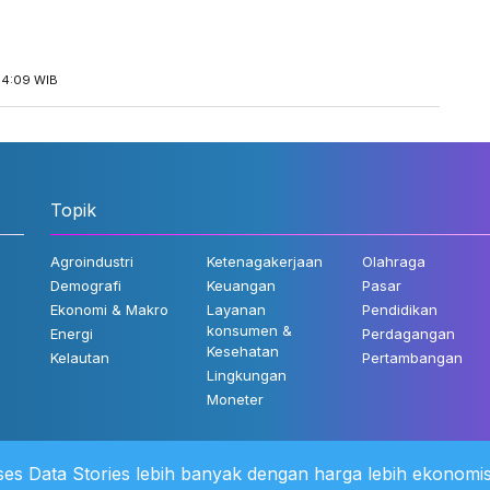
14:09 WIB
Topik
Agroindustri
Ketenagakerjaan
Olahraga
Demografi
Keuangan
Pasar
Ekonomi & Makro
Layanan
Pendidikan
konsumen &
Energi
Perdagangan
Kesehatan
Kelautan
Pertambangan
Lingkungan
Moneter
es Data Stories lebih banyak dengan harga lebih ekonomis
 Kami
©2022 Katadata. Hak cipta dili