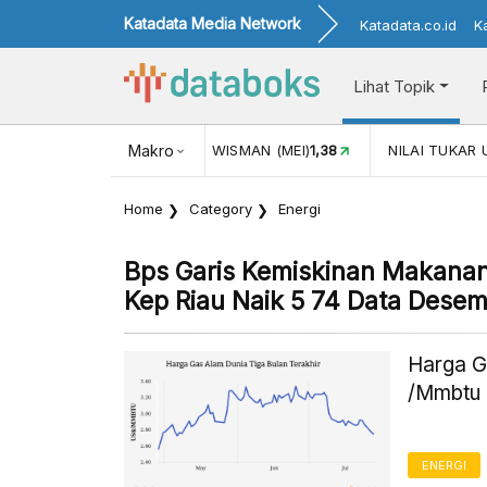
Katadata Media Network
Katadata.co.id
K
Lihat Topik
JUL)
116,16
KUNJUNGAN WISMAN (MEI)
Makro
1,38
NILAI TUKAR 
Home
Category
Energi
Bps Garis Kemiskinan Makana
Kep Riau Naik 5 74 Data Dese
Harga G
/Mmbtu 
ENERGI