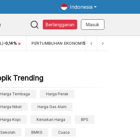
Indonesia
Q
Berlangganan
Masuk
L)
-0,14%
PERTUMBUHAN EKONOMI
5,11%
PERTUMBUHAN 
opik Trending
Harga Tembaga
Harga Perak
Harga Nikel
Harga Gas Alam
Harga Kopi
Kenaikan Harga
BPS
Sekolah
BMKG
Cuaca