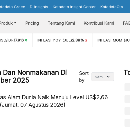
atadata Green
D-Insights
Katadata Insight Center
KatadataOto
Produk
Pricing
Tentang Kami
Kontribusi Kami
FA
USD/IDR
17.916
INFLASI YOY (JUL)
2,88%
INFLASI MOM (JU
n Dan Nonmakanan Di
T
Sort
mber 2025
by
as Alam Dunia Naik Menuju Level US$2,66
(Jumat, 07 Agustus 2026)