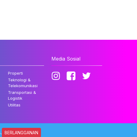
Media Sosial
Properti
Teknologi &
Telekomunikasi
Transportasi &
Logistik
Utilitas
.
BERLANGGANAN
ndungi Undang-undang.
Kebijakan Privasi
Disclaimer