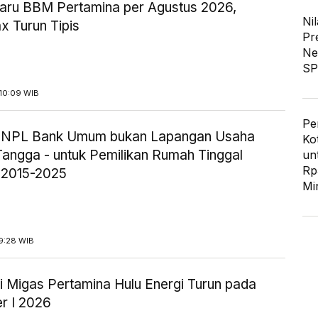
aru BBM Pertamina per Agustus 2026,
Nil
x Turun Tipis
Pr
Ne
SP
10:09 WIB
Pe
ik NPL Bank Umum bukan Lapangan Usaha
Ko
angga - untuk Pemilikan Rumah Tinggal
un
Rp
 2015-2025
Mi
9:28 WIB
i Migas Pertamina Hulu Energi Turun pada
r I 2026