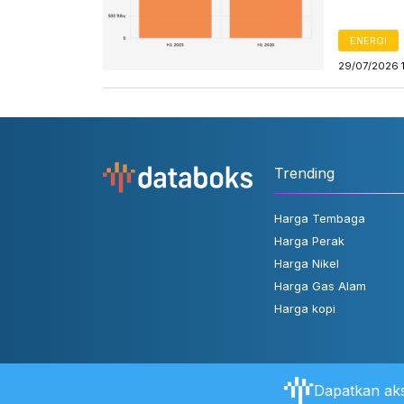
ENERGI
29/07/2026 
Trending
Harga Tembaga
Harga Perak
Harga Nikel
Harga Gas Alam
Harga kopi
Dapatkan aks
Tentang Databoks
Aturan Pengguna
FAQ
Hubungi