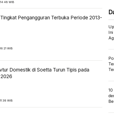
14:48 WIB
D
ik Tingkat Pengangguran Terbuka Periode 2013-
Up
In
Ag
16:21 WIB
Po
Te
tur Domestik di Soetta Turun Tipis pada
Te
 2026
10
de
Ber
11:38 WIB