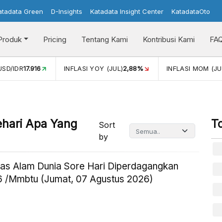
atadata Green
D-Insights
Katadata Insight Center
KatadataOto
Produk
Pricing
Tentang Kami
Kontribusi Kami
FA
USD/IDR
17.916
INFLASI YOY (JUL)
2,88%
INFLASI MOM (JU
ehari Apa Yang
T
Sort
by
as Alam Dunia Sore Hari Diperdagangkan
 /Mmbtu (Jumat, 07 Agustus 2026)