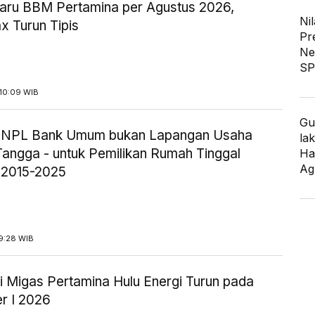
aru BBM Pertamina per Agustus 2026,
Nil
x Turun Tipis
Pr
Ne
SP
10:09 WIB
Gu
ik NPL Bank Umum bukan Lapangan Usaha
lak
angga - untuk Pemilikan Rumah Tinggal
Ha
Ag
 2015-2025
9:28 WIB
i Migas Pertamina Hulu Energi Turun pada
r I 2026