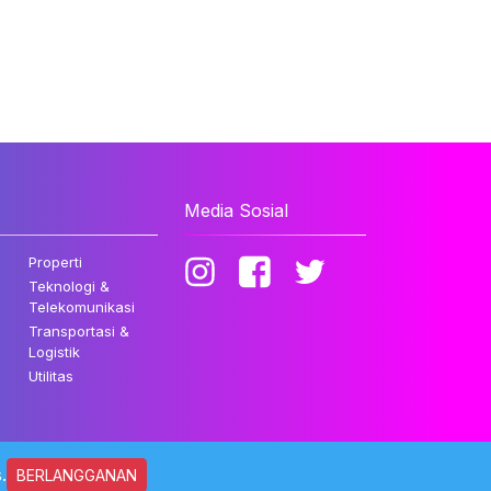
Media Sosial
Properti
Teknologi &
Telekomunikasi
Transportasi &
Logistik
Utilitas
.
BERLANGGANAN
ndungi Undang-undang.
Kebijakan Privasi
Disclaimer