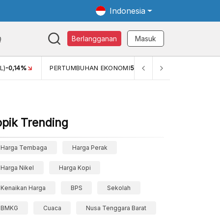
Indonesia
Q
Berlangganan
Masuk
L)
-0,14%
PERTUMBUHAN EKONOMI
5,11%
PERTUMBUHAN 
opik Trending
Harga Tembaga
Harga Perak
Harga Nikel
Harga Kopi
Kenaikan Harga
BPS
Sekolah
BMKG
Cuaca
Nusa Tenggara Barat