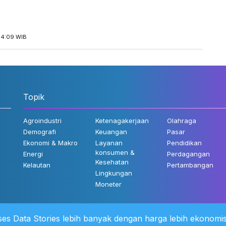
14:09 WIB
Topik
Agroindustri
Ketenagakerjaan
Olahraga
Demografi
Keuangan
Pasar
Ekonomi & Makro
Layanan
Pendidikan
konsumen &
Energi
Perdagangan
Kesehatan
Kelautan
Pertambangan
Lingkungan
Moneter
es Data Stories lebih banyak dengan harga lebih ekonomis
 Kami
©2022 Katadata. Hak cipta dili