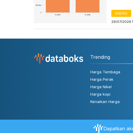
ENERGI
29/07/2026 
Trending
Harga Tembaga
Harga Perak
Harga Nikel
Harga kopi
Kenaikan Harga
Dapatkan aks
Tentang Databoks
Aturan Pengguna
FAQ
Hubungi