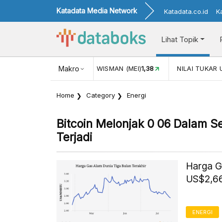
Katadata Media Network
Katadata.co.id
K
Lihat Topik
JUL)
116,16
KUNJUNGAN WISMAN (MEI)
Makro
1,38
NILAI TUKAR 
Home
Category
Energi
Bitcoin Melonjak 0 06 Dalam S
Terjadi
Harga G
US$2,66
ENERGI