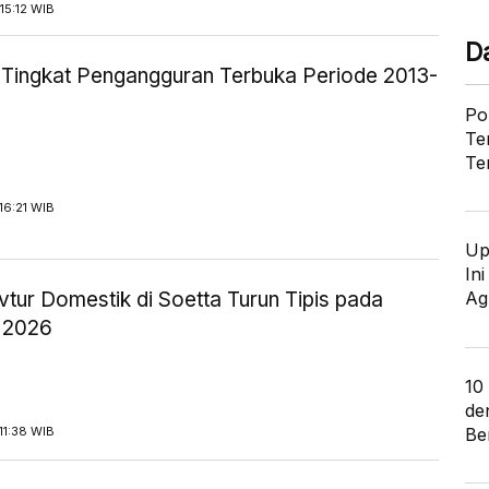
15:12 WIB
D
ik Tingkat Pengangguran Terbuka Periode 2013-
Po
Te
Te
16:21 WIB
Up
In
tur Domestik di Soetta Turun Tipis pada
Ag
 2026
10
de
Ber
11:38 WIB