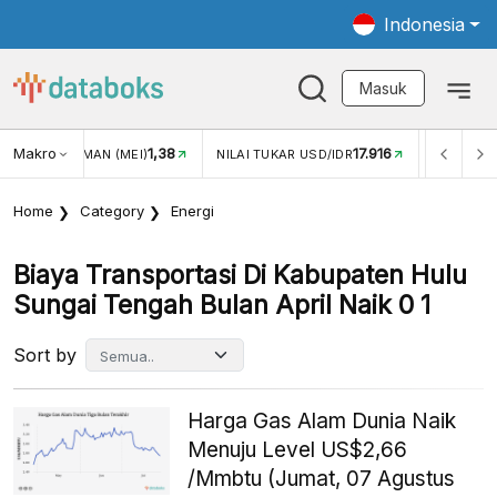
Indonesia
Masuk
Makro
1,38
17.916
JUNGAN WISMAN (MEI)
NILAI TUKAR USD/IDR
INFLASI Y
Home
Category
Energi
Biaya Transportasi Di Kabupaten Hulu
Sungai Tengah Bulan April Naik 0 1
Sort by
Harga Gas Alam Dunia Naik
Menuju Level US$2,66
/Mmbtu (Jumat, 07 Agustus