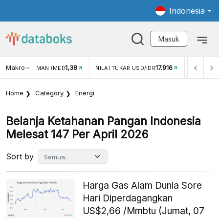
Indonesia
Masuk
Makro
1,38
17.916
N WISMAN (MEI)
NILAI TUKAR USD/IDR
INFLASI YOY (J
Home
Category
Energi
Belanja Ketahanan Pangan Indonesia
Melesat 147 Per April 2026
Sort by
Harga Gas Alam Dunia Sore
Hari Diperdagangkan
US$2,66 /Mmbtu (Jumat, 07