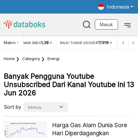
Indonesia
Masuk
Makro
1,38
17.916
JUNGAN WISMAN (MEI)
NILAI TUKAR USD/IDR
INFLASI Y
Home
Category
Energi
Banyak Pengguna Youtube
Unsubscribed Dari Kanal Youtube Ini 13
Jun 2026
Sort by
Harga Gas Alam Dunia Sore
Hari Diperdagangkan