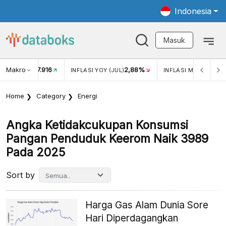
Indonesia
Masuk
Makro
17.916
2,88%
-
KAR USD/IDR
INFLASI YOY (JUL)
INFLASI MOM (JUL)
Home
Category
Energi
Angka Ketidakcukupan Konsumsi
Pangan Penduduk Keerom Naik 3989
Pada 2025
Sort by
Harga Gas Alam Dunia Sore
Hari Diperdagangkan