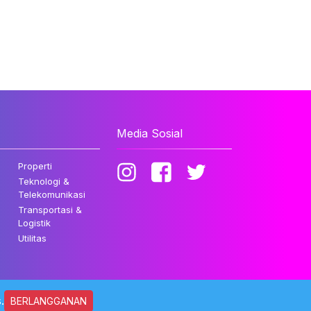
Media Sosial
Properti
Teknologi &
Telekomunikasi
Transportasi &
Logistik
Utilitas
.
BERLANGGANAN
ndungi Undang-undang.
Kebijakan Privasi
Disclaimer