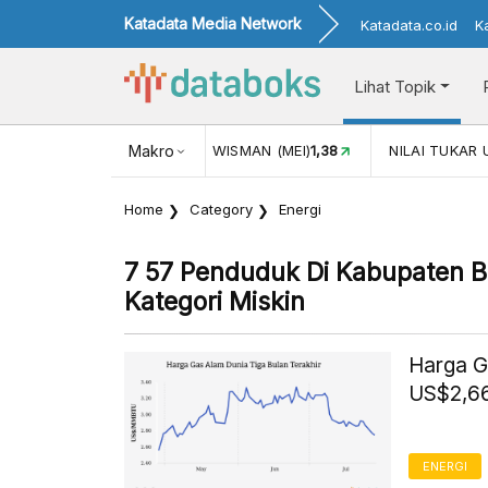
Katadata Media Network
Katadata.co.id
K
Lihat Topik
JUL)
116,16
KUNJUNGAN WISMAN (MEI)
Makro
1,38
NILAI TUKAR 
Home
Category
Energi
7 57 Penduduk Di Kabupaten B
Kategori Miskin
Harga G
US$2,66
ENERGI