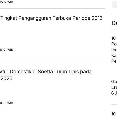
15:12 WIB
ik Tingkat Pengangguran Terbuka Periode 2013-
D
10
Po
In
16:21 WIB
Ka
Pe
tur Domestik di Soetta Turun Tipis pada
 2026
Gu
Er
8 
11:38 WIB
10