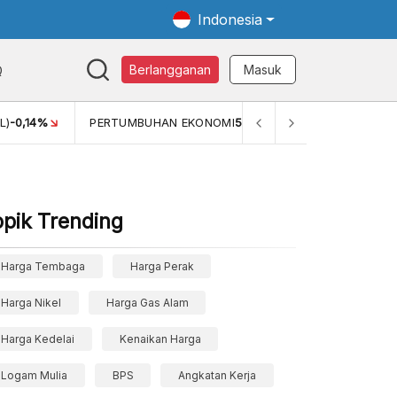
Indonesia
Q
Berlangganan
Masuk
L)
-0,14%
PERTUMBUHAN EKONOMI
5,11%
PERTUMBUHAN 
opik Trending
Harga Tembaga
Harga Perak
Harga Nikel
Harga Gas Alam
Harga Kedelai
Kenaikan Harga
Logam Mulia
BPS
Angkatan Kerja