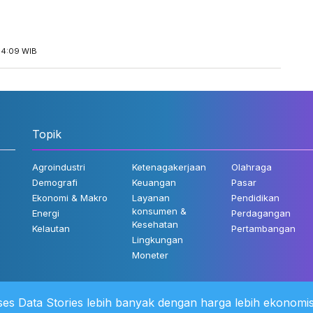
14:09 WIB
Topik
Agroindustri
Ketenagakerjaan
Olahraga
Demografi
Keuangan
Pasar
Ekonomi & Makro
Layanan
Pendidikan
konsumen &
Energi
Perdagangan
Kesehatan
Kelautan
Pertambangan
Lingkungan
Moneter
es Data Stories lebih banyak dengan harga lebih ekonomis
 Kami
©2022 Katadata. Hak cipta dili