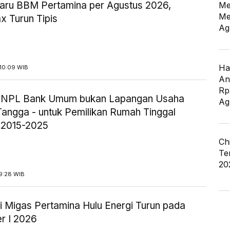
aru BBM Pertamina per Agustus 2026,
Me
Me
x Turun Tipis
Ag
Ha
10:09 WIB
An
Rp
ik NPL Bank Umum bukan Lapangan Usaha
Ag
angga - untuk Pemilikan Rumah Tinggal
 2015-2025
Ch
Te
20
9:28 WIB
i Migas Pertamina Hulu Energi Turun pada
r I 2026