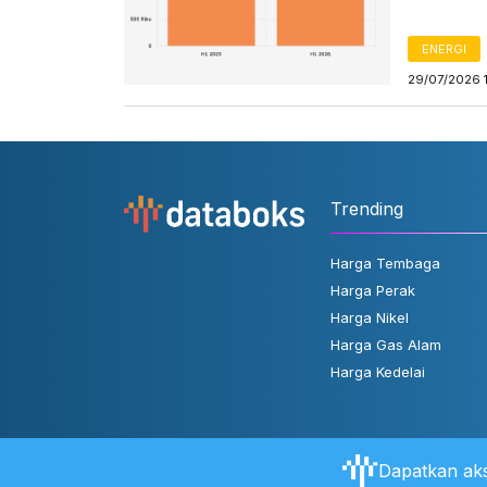
ENERGI
29/07/2026 
Trending
Harga Tembaga
Harga Perak
Harga Nikel
Harga Gas Alam
Harga Kedelai
Dapatkan aks
Tentang Databoks
Aturan Pengguna
FAQ
Hubungi