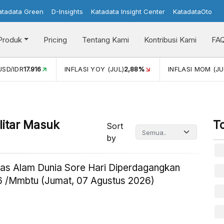
atadata Green
D-Insights
Katadata Insight Center
KatadataOto
Produk
Pricing
Tentang Kami
Kontribusi Kami
FA
USD/IDR
17.916
INFLASI YOY (JUL)
2,88%
INFLASI MOM (JU
litar Masuk
T
Sort
by
as Alam Dunia Sore Hari Diperdagangkan
 /Mmbtu (Jumat, 07 Agustus 2026)