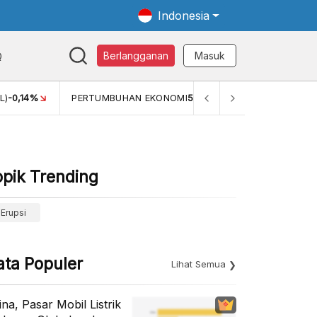
Indonesia
Q
Berlangganan
Masuk
AN EKONOMI
5,11%
PERTUMBUHAN EKONOMI (YOY) (Q1)
5,61%
opik Trending
Erupsi
ata Populer
Lihat Semua
ina, Pasar Mobil Listrik