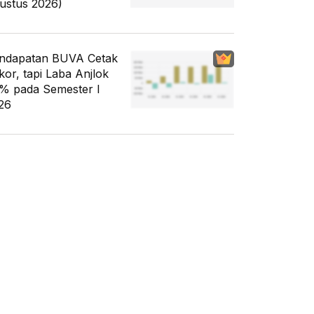
ustus 2026)
ndapatan BUVA Cetak
kor, tapi Laba Anjlok
% pada Semester I
26