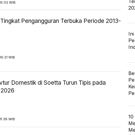
Te
15:02 WIB
20
ik Tingkat Pengangguran Terbuka Periode 2013-
In
Pe
In
16:21 WIB
Be
Pe
tur Domestik di Soetta Turun Tipis pada
Ke
 2026
Pe
10
11:38 WIB
Me
Me