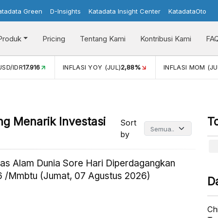
atadata Green
D-Insights
Katadata Insight Center
KatadataOto
Produk
Pricing
Tentang Kami
Kontribusi Kami
FA
 YOY (JUL)
2,88%
INFLASI MOM (JUL)
-0,14%
PERTUMBUH
ng Menarik Investasi
T
Sort
by
as Alam Dunia Sore Hari Diperdagangkan
 /Mmbtu (Jumat, 07 Agustus 2026)
D
Ch