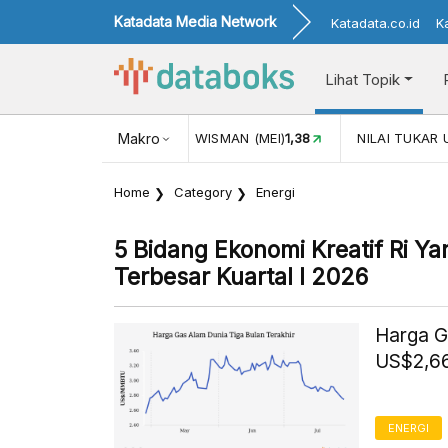
Katadata Media Network
Katadata.co.id
K
Lihat Topik
N WISMAN (MEI)
1,38
Makro
NILAI TUKAR USD/IDR
17.916
INFLASI
Home
Category
Energi
5 Bidang Ekonomi Kreatif Ri Ya
Terbesar Kuartal I 2026
Harga G
US$2,66
ENERGI